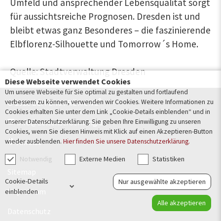
Umfeld und ansprechender Lebensqualität sorgt
für aussichtsreiche Prognosen. Dresden ist und
bleibt etwas ganz Besonderes – die faszinierende
Elbflorenz-Silhouette und Tomorrow´s Home.
Quelle: Stadtverwaltung Dresden
Diese Webseite verwendet Cookies
Um unsere Webseite für Sie optimal zu gestalten und fortlaufend
®
verbessern zu können, verwenden wir Cookies. Weitere Informationen zu
© 2026 ZEITENSTRÖMUNG
Cookies erhalten Sie unter dem Link „Cookie-Details einblenden“ und in
unserer Datenschutzerklärung. Sie geben Ihre Einwilligung zu unseren
info@zeitenstroemung.de
Cookies, wenn Sie diesen Hinweis mit Klick auf einen Akzeptieren-Button
wieder ausblenden.
Hier finden Sie unsere Datenschutzerklärung.
Anreise
Notwendig
Externe Medien
Statistiken
Sitemap
Cookie-Details
Nur ausgewählte akzeptieren
Impressum
einblenden
Alle akzeptieren
Datenschutz