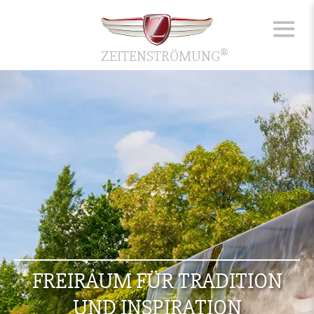
®
ZEITENSTRÖMUNG
FREIRAUM FÜR TRADITION
UND INSPIRATION